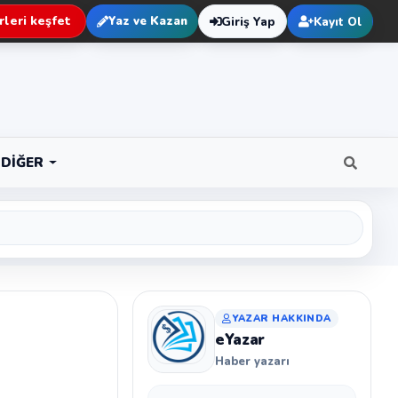
leri keşfet
Yaz ve Kazan
Giriş Yap
Kayıt Ol
DIĞER
YAZAR HAKKINDA
eYazar
Haber yazarı