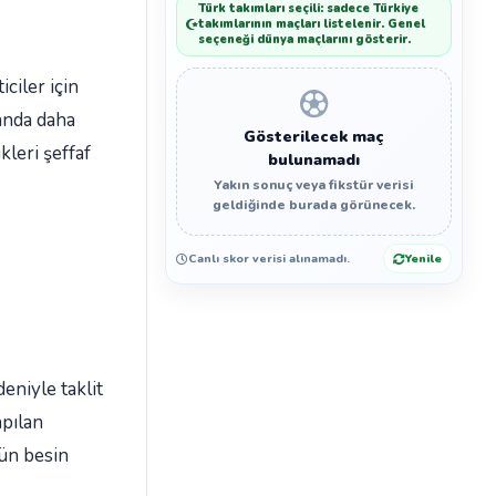
Türk takımları seçili: sadece Türkiye
takımlarının maçları listelenir. Genel
seçeneği dünya maçlarını gösterir.
ciler için
landa daha
Gösterilecek maç
kleri şeffaf
bulunamadı
Yakın sonuç veya fikstür verisi
geldiğinde burada görünecek.
Canlı skor verisi alınamadı.
Yenile
eniyle taklit
apılan
nün besin