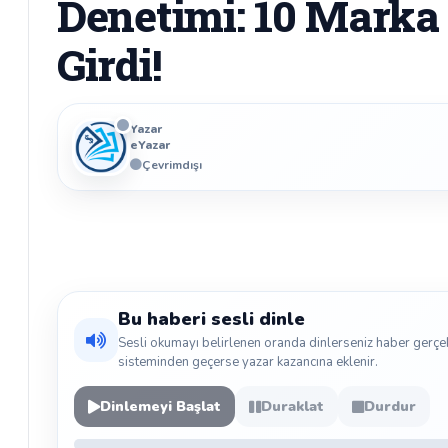
Denetimi: 10 Marka 
Girdi!
Yazar
eYazar
Çevrimdışı
Bu haberi sesli dinle
Sesli okumayı belirlenen oranda dinlerseniz haber gerçe
sisteminden geçerse yazar kazancına eklenir.
Dinlemeyi Başlat
Duraklat
Durdur