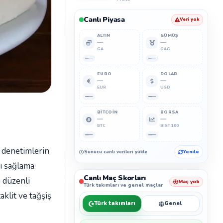
Canlı Piyasa
Veri yok
ALTIN
GÜMÜŞ
—
—
GA
GAG
—
—
EURO
DOLAR
—
—
EUR
USD
—
—
BITCOIN
BORSA
—
—
BTC
BIST 100
—
—
i denetimlerin
Sunucu canlı verileri yükleyemedi.
Yenile
ı sağlama
Canlı Maç Skorları
n düzenli
Maç yok
Türk takımları ve genel maçlar
aklit ve tağşiş
Türk takımları
Genel