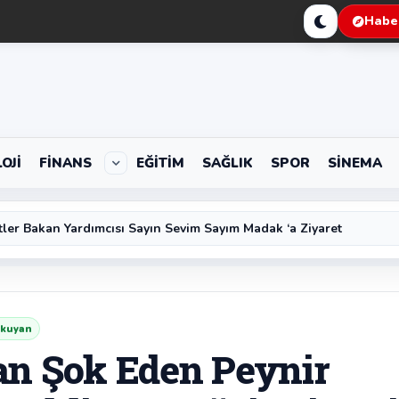
Haber
OJI
FINANS
EĞITIM
SAĞLIK
SPOR
SINEMA
 Bayat’tan Kurban Bayramı Mesajı
tler Bakan Yardımcısı Sayın Sevim Sayım Madak ‘a Ziyaret
okuyan
an Şok Eden Peynir