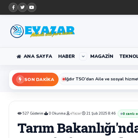
ANA SAYFA
HABER
MAGAZIN
TEKNOL
Iğdır Kredi ve Yurtlar Müdürü Erol
SON DAKIKA
Iğdır TSO’dan Aile ve sosyal hizme
527 Gösterim
0 Okunma
eYazar
21 Şub 2025 8:46
0
canlı 
Tarım Bakanlığı'nd