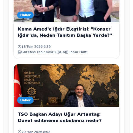
Haber
Koma Amed'e Iğdır Eleştirisi: "Konser
Iğdır'da, Neden Tanıtım Başka Yerde?"
18 Tem 2026 6:39
Gazeteci Tahir Kavri (((Alo))) İhbar Hattı
Haber
TSO Başkan Adayı Uğur Artantaş:
Davet edilmeme sebebimiz nedir?
29 Haz 2026 8:02