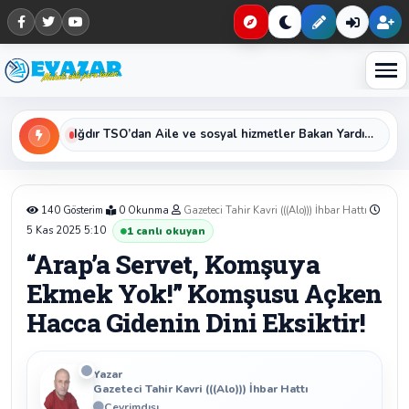
Haberleri keşfet
Iğdır Kredi ve Yurtlar Müdürü Erol Bayat’tan Kurban Bayramı Mesajı
Iğdır TSO’dan Aile ve sosyal hizmetler Bakan Yardımcısı Sayın Sevim Sayım Madak ‘a Ziyaret
140 Gösterim
0 Okunma
Gazeteci Tahir Kavri (((Alo))) İhbar Hattı
5 Kas 2025 5:10
1
canlı okuyan
“Arap’a Servet, Komşuya
Ekmek Yok!” Komşusu Açken
Hacca Gidenin Dini Eksiktir!
Yazar
Gazeteci Tahir Kavri (((Alo))) İhbar Hattı
Çevrimdışı