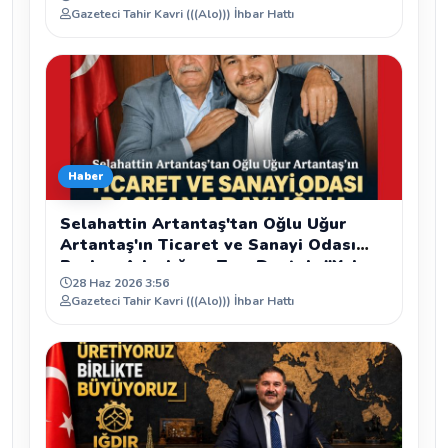
Gazeteci Tahir Kavri (((Alo))) İhbar Hattı
Haber
Selahattin Artantaş'tan Oğlu Uğur
Artantaş'ın Ticaret ve Sanayi Odası
Başkan Adaylığına Tam Destek: "Yolun
28 Haz 2026 3:56
ve Bahtın Açık Olsun Oğlum"
Gazeteci Tahir Kavri (((Alo))) İhbar Hattı