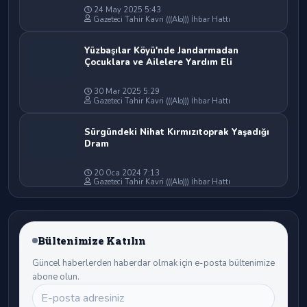
24 May 2025 5:43
Gazeteci Tahir Kavri (((Alo))) İhbar Hattı
Yüzbaşılar Köyü'nde Jandarmadan
Çocuklara ve Ailelere Yardım Eli
30 Mar 2025 5:29
Gazeteci Tahir Kavri (((Alo))) İhbar Hattı
Sürgündeki Nihat Kırmızıtoprak Yaşadığı
Dram
20 Oca 2024 7:13
Gazeteci Tahir Kavri (((Alo))) İhbar Hattı
Bültenimize Katılın
Güncel haberlerden haberdar olmak için e-posta bültenimize
abone olun.