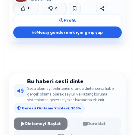
1
0
Beğen
Beğenmeme
Yer İmi
Paylaş
Profil
Mesaj göndermek için giriş yap
Bu haberi sesli dinle
Sesli okumayı belirlenen oranda dinlerseniz haber
gerçek okuma olarak sayılır ve kazanç koruma
sisteminden geçerse yazar kazancına eklenir.
Gerekli Dinleme Yüzdesi: 100%
Dinlemeyi Başlat
Duraklat