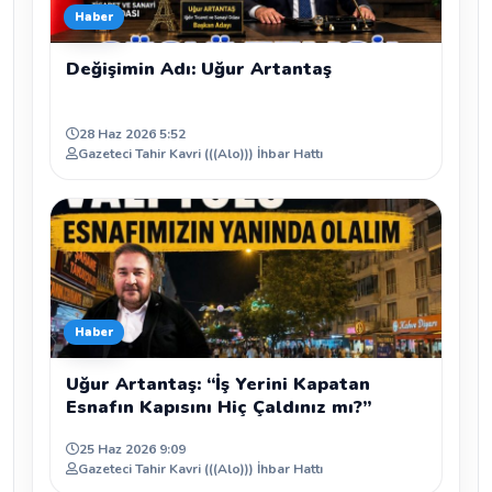
Haber
Değişimin Adı: Uğur Artantaş
28 Haz 2026 5:52
Gazeteci Tahir Kavri (((Alo))) İhbar Hattı
Haber
Uğur Artantaş: “İş Yerini Kapatan
Esnafın Kapısını Hiç Çaldınız mı?”
25 Haz 2026 9:09
Gazeteci Tahir Kavri (((Alo))) İhbar Hattı