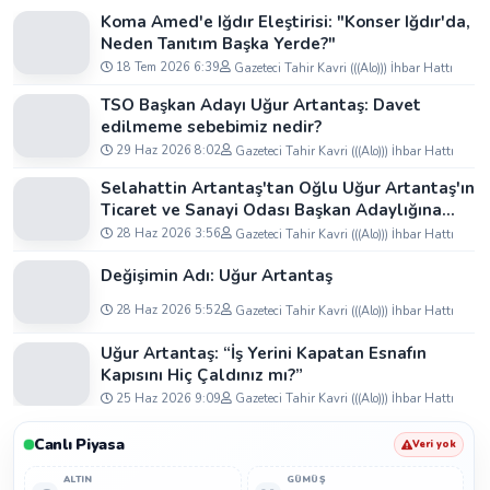
Koma Amed'e Iğdır Eleştirisi: "Konser Iğdır'da,
Neden Tanıtım Başka Yerde?"
18 Tem 2026 6:39
Gazeteci Tahir Kavri (((Alo))) İhbar Hattı
TSO Başkan Adayı Uğur Artantaş: Davet
edilmeme sebebimiz nedir?
29 Haz 2026 8:02
Gazeteci Tahir Kavri (((Alo))) İhbar Hattı
Selahattin Artantaş'tan Oğlu Uğur Artantaş'ın
Ticaret ve Sanayi Odası Başkan Adaylığına
Tam Destek: "Yolun ve Bahtın Açık Olsun
28 Haz 2026 3:56
Gazeteci Tahir Kavri (((Alo))) İhbar Hattı
Oğlum"
Değişimin Adı: Uğur Artantaş
28 Haz 2026 5:52
Gazeteci Tahir Kavri (((Alo))) İhbar Hattı
Uğur Artantaş: “İş Yerini Kapatan Esnafın
Kapısını Hiç Çaldınız mı?”
25 Haz 2026 9:09
Gazeteci Tahir Kavri (((Alo))) İhbar Hattı
Canlı Piyasa
Veri yok
ALTIN
GÜMÜŞ