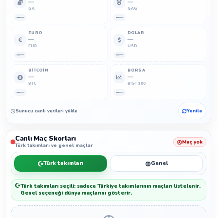
—
—
GA
GAG
—
—
EURO
DOLAR
—
—
EUR
USD
—
—
BITCOIN
BORSA
—
—
BTC
BIST 100
—
—
Sunucu canlı verileri yükleyemedi.
Yenile
Canlı Maç Skorları
Maç yok
Türk takımları ve genel maçlar
Türk takımları
Genel
Türk takımları seçili: sadece Türkiye takımlarının maçları listelenir.
Genel seçeneği dünya maçlarını gösterir.