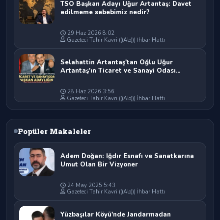
TSO Başkan Adayı Uğur Artantaş: Davet
edilmeme sebebimiz nedir?
29 Haz 2026 8:02
Gazeteci Tahir Kavri (((Alo))) İhbar Hattı
Selahattin Artantaş'tan Oğlu Uğur
Artantaş'ın Ticaret ve Sanayi Odası
Başkan Adaylığına Tam Destek: "Yolun ve
Bahtın Açık Olsun Oğlum"
28 Haz 2026 3:56
Gazeteci Tahir Kavri (((Alo))) İhbar Hattı
Popüler Makaleler
Adem Doğan: Iğdır Esnafı ve Sanatkarına
Umut Olan Bir Vizyoner
24 May 2025 5:43
Gazeteci Tahir Kavri (((Alo))) İhbar Hattı
Yüzbaşılar Köyü'nde Jandarmadan