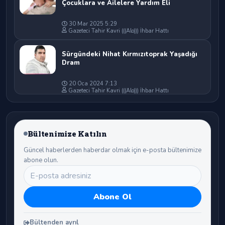
Çocuklara ve Ailelere Yardım Eli
30 Mar 2025 5:29
Gazeteci Tahir Kavri (((Alo))) İhbar Hattı
Sürgündeki Nihat Kırmızıtoprak Yaşadığı
Dram
20 Oca 2024 7:13
Gazeteci Tahir Kavri (((Alo))) İhbar Hattı
Bültenimize Katılın
Güncel haberlerden haberdar olmak için e-posta bültenimize
abone olun.
Bültenden ayrıl