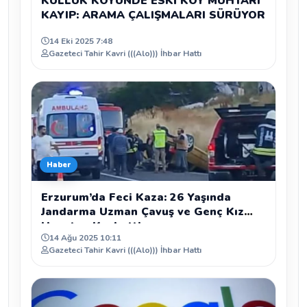
KÜLLÜK KÖYÜNDE ESKİ KÖY MUHTARI
KAYIP: ARAMA ÇALIŞMALARI SÜRÜYOR
14 Eki 2025 7:48
Gazeteci Tahir Kavri (((Alo))) İhbar Hattı
Haber
Erzurum’da Feci Kaza: 26 Yaşında
Jandarma Uzman Çavuş ve Genç Kız
Hayatını Kaybetti
14 Ağu 2025 10:11
Gazeteci Tahir Kavri (((Alo))) İhbar Hattı