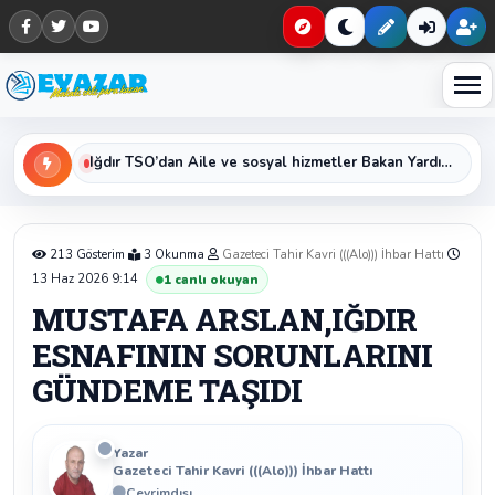
Haberleri keşfet
Iğdır TSO’dan Aile ve sosyal hizmetler Bakan Yardımcısı Sayın Sevim Sayım Madak ‘a Ziyaret
213 Gösterim
3 Okunma
Gazeteci Tahir Kavri (((Alo))) İhbar Hattı
13 Haz 2026 9:14
1
canlı okuyan
MUSTAFA ARSLAN,IĞDIR
ESNAFININ SORUNLARINI
GÜNDEME TAŞIDI
Yazar
Gazeteci Tahir Kavri (((Alo))) İhbar Hattı
Çevrimdışı