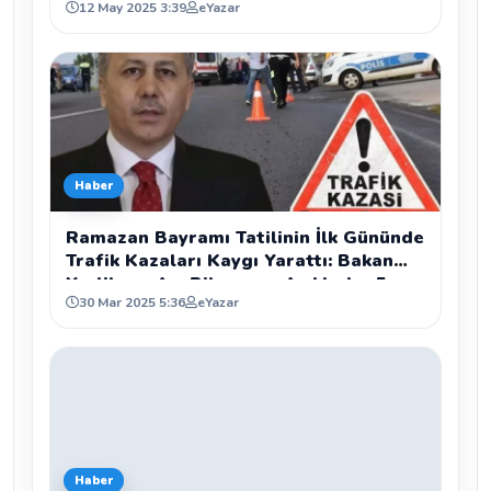
12 May 2025 3:39
eYazar
Haber
Ramazan Bayramı Tatilinin İlk Gününde
Trafik Kazaları Kaygı Yarattı: Bakan
Yerlikaya Acı Bilançoyu Açıkladı - 5
30 Mar 2025 5:36
eYazar
Ölü, 1219 Yaralı
Haber