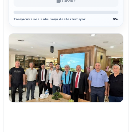
Durdur
Tarayıcınız sesli okumayı desteklemiyor.
0%