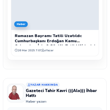
Haber
Ramazan Bayramı Tatili Uzatıldı:
Cumhurbaşkanı Erdoğan Kamu
Çalışanları İçin 9 Günlük Tatil Müjdesini
26 Mar 2025 7:07
eYazar
Verdi
YAZAR HAKKINDA
Gazeteci Tahir Kavri (((Alo))) İhbar
Hattı
Haber yazarı