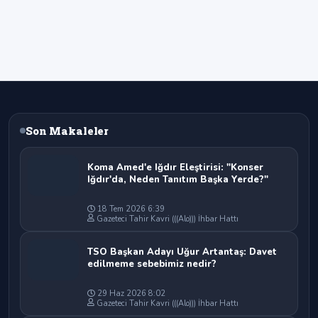
Son Makaleler
Koma Amed'e Iğdır Eleştirisi: "Konser
Iğdır'da, Neden Tanıtım Başka Yerde?"
18 Tem 2026 6:39
Gazeteci Tahir Kavri (((Alo))) İhbar Hattı
TSO Başkan Adayı Uğur Artantaş: Davet
edilmeme sebebimiz nedir?
29 Haz 2026 8:02
Gazeteci Tahir Kavri (((Alo))) İhbar Hattı