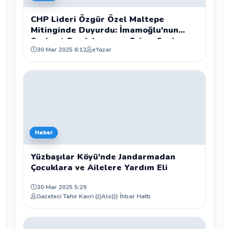
CHP Lideri Özgür Özel Maltepe
Mitinginde Duyurdu: İmamoğlu'nun
Serbest Bırakılması ve Erken Seçim
30 Mar 2025 6:12
eYazar
İçin İmza Kampanyası Başlatılıyor
Haber
Yüzbaşılar Köyü'nde Jandarmadan
Çocuklara ve Ailelere Yardım Eli
30 Mar 2025 5:29
Gazeteci Tahir Kavri (((Alo))) İhbar Hattı