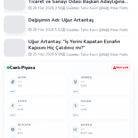
Ticaret ve Sanayi Odası Başkan Adaylığına
Tam Destek: "Yolun ve Bahtın Açık Olsun
28 Haz 2026 3:56
Gazeteci Tahir Kavri (((Alo))) İhbar Hattı
Oğlum"
Değişimin Adı: Uğur Artantaş
28 Haz 2026 5:52
Gazeteci Tahir Kavri (((Alo))) İhbar Hattı
Uğur Artantaş: “İş Yerini Kapatan Esnafın
Kapısını Hiç Çaldınız mı?”
25 Haz 2026 9:09
Gazeteci Tahir Kavri (((Alo))) İhbar Hattı
Canlı Piyasa
Veri yok
ALTIN
GÜMÜŞ
—
—
GA
GAG
—
—
EURO
DOLAR
—
—
EUR
USD
—
—
BITCOIN
BORSA
—
—
BTC
BIST 100