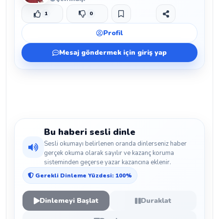
1
0
Beğen
Beğenmeme
Yer İmi
Paylaş
Profil
Mesaj göndermek için giriş yap
Bu haberi sesli dinle
Sesli okumayı belirlenen oranda dinlerseniz haber
gerçek okuma olarak sayılır ve kazanç koruma
sisteminden geçerse yazar kazancına eklenir.
Gerekli Dinleme Yüzdesi: 100%
Dinlemeyi Başlat
Duraklat