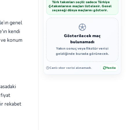
Türk takımları seçili: sadece Türkiye
takımlarının maçları listelenir. Genel
seçeneği dünya maçlarını gösterir.
e’ın genel
'ın kendi
Gösterilecek maç
ak ve konum
bulunamadı
Yakın sonuç veya fikstür verisi
geldiğinde burada görünecek.
Canlı skor verisi alınamadı.
Yenile
yasadaki
fiyat
ir rekabet