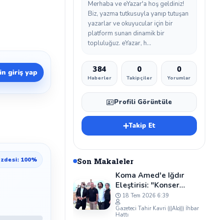
Merhaba ve eYazar'a hoş geldiniz!
Biz, yazma tutkusuyla yanıp tutuşan
yazarlar ve okuyucular için bir
platform sunan dinamik bir
topluluğuz. eYazar, h...
384
0
0
n giriş yap
Haberler
Takipçiler
Yorumlar
Profili Görüntüle
Takip Et
zdesi: 100%
Son Makaleler
Koma Amed'e Iğdır
Eleştirisi: "Konser
Iğdır'da, Neden Tanıtım
18 Tem 2026 6:39
Başka Yerde?"
Gazeteci Tahir Kavri (((Alo))) İhbar
Hattı