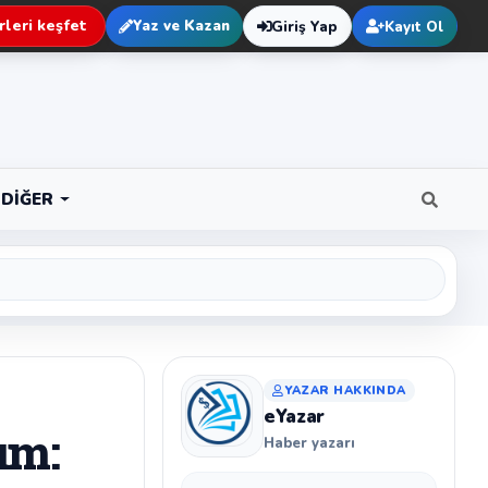
leri keşfet
Yaz ve Kazan
Giriş Yap
Kayıt Ol
DIĞER
YAZAR HAKKINDA
eYazar
ım:
Haber yazarı