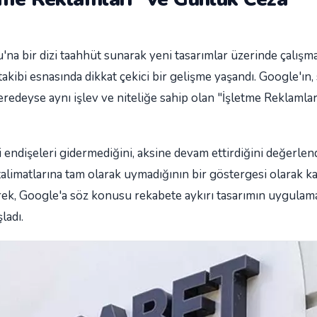
a bir dizi taahhüt sunarak yeni tasarımlar üzerinde çalışma
ibi esnasında dikkat çekici bir gelişme yaşandı. Google'ın
edeyse aynı işlev ve niteliğe sahip olan "İşletme Reklamları"
endişeleri gidermediğini, aksine devam ettirdiğini değerlend
limatlarına tam olarak uymadığının bir göstergesi olarak kab
rek, Google'a söz konusu rekabete aykırı tasarımın uygulama
ladı.