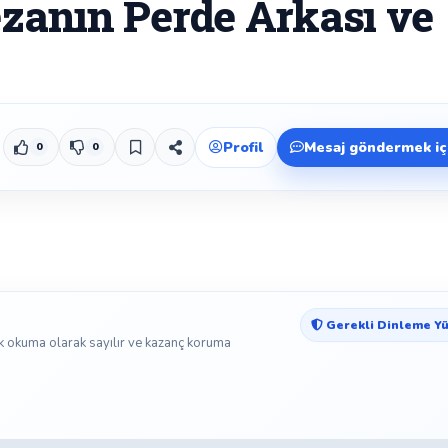
ezanın Perde Arkası ve
Profil
Mesaj göndermek içi
0
0
Beğen
Beğenmeme
Yer İmi
Paylaş
Gerekli Dinleme Yü
k okuma olarak sayılır ve kazanç koruma