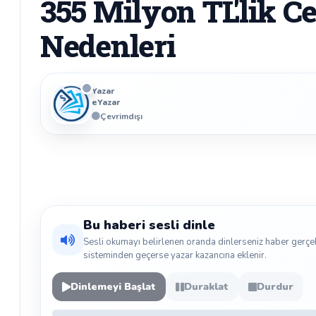
355 Milyon TL'lik C
Nedenleri
Yazar
eYazar
Çevrimdışı
Bu haberi sesli dinle
Sesli okumayı belirlenen oranda dinlerseniz haber gerçe
sisteminden geçerse yazar kazancına eklenir.
Dinlemeyi Başlat
Duraklat
Durdur