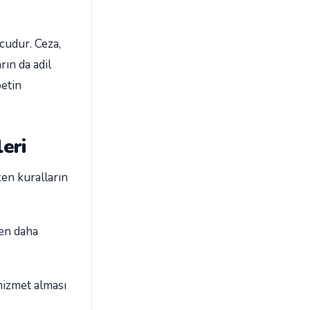
cudur. Ceza,
ın da adil
betin
eri
en kuralların
ren daha
 hizmet alması