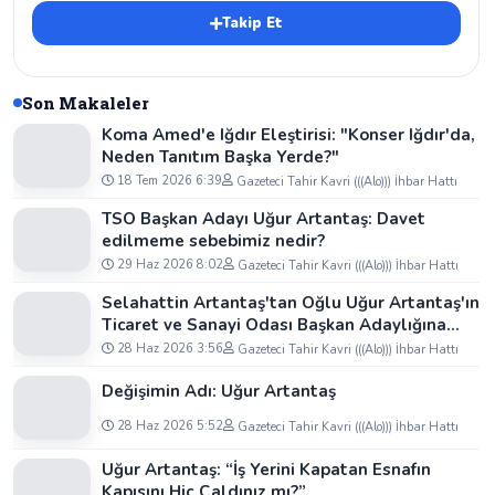
Takip Et
Son Makaleler
Koma Amed'e Iğdır Eleştirisi: "Konser Iğdır'da,
Neden Tanıtım Başka Yerde?"
18 Tem 2026 6:39
Gazeteci Tahir Kavri (((Alo))) İhbar Hattı
TSO Başkan Adayı Uğur Artantaş: Davet
edilmeme sebebimiz nedir?
29 Haz 2026 8:02
Gazeteci Tahir Kavri (((Alo))) İhbar Hattı
Selahattin Artantaş'tan Oğlu Uğur Artantaş'ın
Ticaret ve Sanayi Odası Başkan Adaylığına
Tam Destek: "Yolun ve Bahtın Açık Olsun
28 Haz 2026 3:56
Gazeteci Tahir Kavri (((Alo))) İhbar Hattı
Oğlum"
Değişimin Adı: Uğur Artantaş
28 Haz 2026 5:52
Gazeteci Tahir Kavri (((Alo))) İhbar Hattı
Uğur Artantaş: “İş Yerini Kapatan Esnafın
Kapısını Hiç Çaldınız mı?”