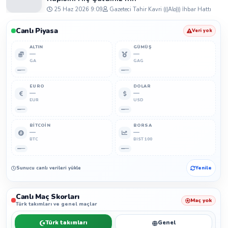
25 Haz 2026 9:09
Gazeteci Tahir Kavri (((Alo))) İhbar Hattı
Canlı Piyasa
Veri yok
ALTIN
GÜMÜŞ
—
—
GA
GAG
—
—
EURO
DOLAR
—
—
EUR
USD
—
—
BITCOIN
BORSA
—
—
BTC
BIST 100
—
—
Sunucu canlı verileri yükleyemedi.
Yenile
Canlı Maç Skorları
Maç yok
Türk takımları ve genel maçlar
Türk takımları
Genel