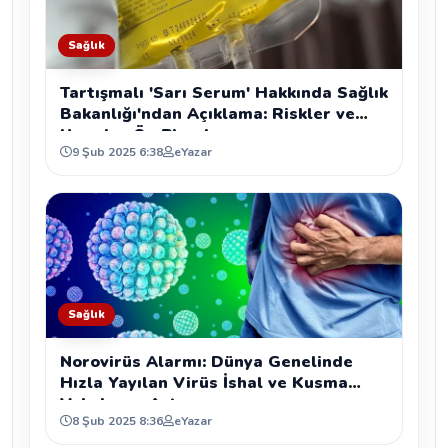
Sağlık
Tartışmalı 'Sarı Serum' Hakkında Sağlık
Bakanlığı'ndan Açıklama: Riskler ve
Uyarılar Ön Planda
9 Şub 2025 6:38
eYazar
Sağlık
Norovirüs Alarmı: Dünya Genelinde
Hızla Yayılan Virüs İshal ve Kusma
Vakalarını Artırıyor
8 Şub 2025 8:36
eYazar