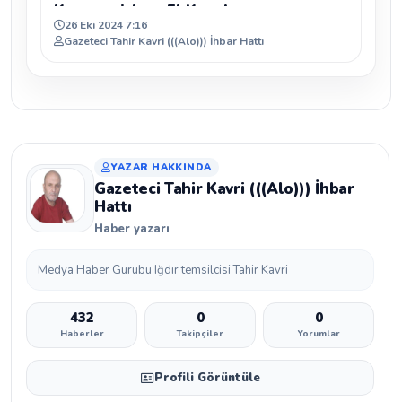
Kuruyemişlere El Konulsun
26 Eki 2024 7:16
Gazeteci Tahir Kavri (((Alo))) İhbar Hattı
YAZAR HAKKINDA
Gazeteci Tahir Kavri (((Alo))) İhbar
Hattı
Haber yazarı
Medya Haber Gurubu Iğdır temsilcisi Tahir Kavri
432
0
0
Haberler
Takipçiler
Yorumlar
Profili Görüntüle