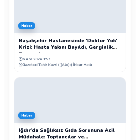
Haber
Başakşehir Hastanesinde 'Doktor Yok'
Krizi: Hasta Yakını Bayıldı, Gerginlik
Tırmandı
6 Ara 2024 3:57
Gazeteci Tahir Kavri (((Alo))) İhbar Hattı
Haber
Iğdır’da Sağlıksız Gıda Sorununa Acil
Müdahale: Toptancılar ve