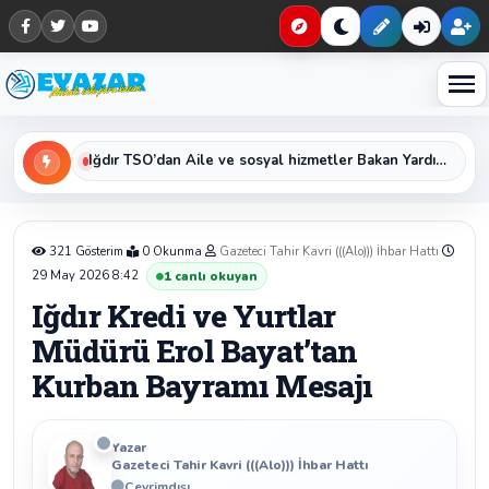
Haberleri keşfet
Iğdır Kredi ve Yurtlar Müdürü Erol Bayat’tan Kurban Bayramı Mesajı
321 Gösterim
0 Okunma
Gazeteci Tahir Kavri (((Alo))) İhbar Hattı
29 May 2026 8:42
1
canlı okuyan
Iğdır Kredi ve Yurtlar
Müdürü Erol Bayat’tan
Kurban Bayramı Mesajı
Yazar
Gazeteci Tahir Kavri (((Alo))) İhbar Hattı
Çevrimdışı