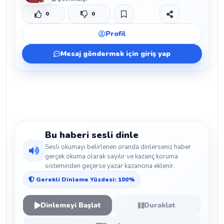
0
0
Beğen
Beğenmeme
Yer İmi
Paylaş
Profil
Mesaj göndermek için giriş yap
Bu haberi sesli dinle
Sesli okumayı belirlenen oranda dinlerseniz haber
gerçek okuma olarak sayılır ve kazanç koruma
sisteminden geçerse yazar kazancına eklenir.
Gerekli Dinleme Yüzdesi: 100%
Dinlemeyi Başlat
Duraklat