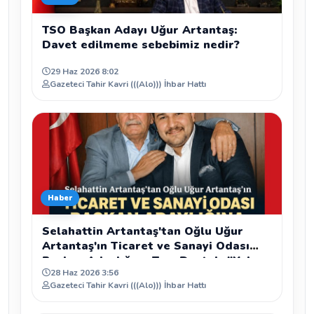
TSO Başkan Adayı Uğur Artantaş:
Davet edilmeme sebebimiz nedir?
29 Haz 2026 8:02
Gazeteci Tahir Kavri (((Alo))) İhbar Hattı
Haber
Selahattin Artantaş'tan Oğlu Uğur
Artantaş'ın Ticaret ve Sanayi Odası
Başkan Adaylığına Tam Destek: "Yolun
28 Haz 2026 3:56
ve Bahtın Açık Olsun Oğlum"
Gazeteci Tahir Kavri (((Alo))) İhbar Hattı