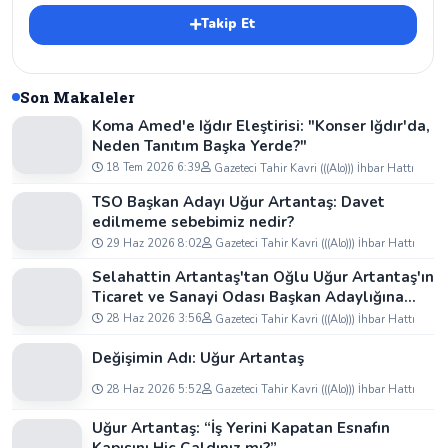
Takip Et
Son Makaleler
Koma Amed'e Iğdır Eleştirisi: "Konser Iğdır'da,
Neden Tanıtım Başka Yerde?"
18 Tem 2026 6:39
Gazeteci Tahir Kavri (((Alo))) İhbar Hattı
TSO Başkan Adayı Uğur Artantaş: Davet
edilmeme sebebimiz nedir?
29 Haz 2026 8:02
Gazeteci Tahir Kavri (((Alo))) İhbar Hattı
Selahattin Artantaş'tan Oğlu Uğur Artantaş'ın
Ticaret ve Sanayi Odası Başkan Adaylığına
Tam Destek: "Yolun ve Bahtın Açık Olsun
28 Haz 2026 3:56
Gazeteci Tahir Kavri (((Alo))) İhbar Hattı
Oğlum"
Değişimin Adı: Uğur Artantaş
28 Haz 2026 5:52
Gazeteci Tahir Kavri (((Alo))) İhbar Hattı
Uğur Artantaş: “İş Yerini Kapatan Esnafın