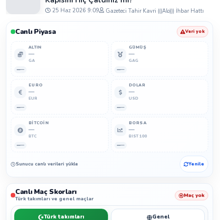
Kapısını Hiç Çaldınız mı?”
25 Haz 2026 9:09
Gazeteci Tahir Kavri (((Alo))) İhbar Hattı
Canlı Piyasa
Veri yok
ALTIN
GÜMÜŞ
—
—
GA
GAG
—
—
EURO
DOLAR
—
—
EUR
USD
—
—
BITCOIN
BORSA
—
—
BTC
BIST 100
—
—
Sunucu canlı verileri yükleyemedi.
Yenile
Canlı Maç Skorları
Maç yok
Türk takımları ve genel maçlar
Türk takımları
Genel