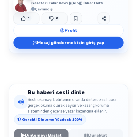
Gazeteci Tahir Kavri (((Alo))) İhbar Hattı
Çevrimdışı
1
0
Beğen
Beğenmeme
Yer İmi
Paylaş
Profil
Mesaj göndermek için giriş yap
Bu haberi sesli dinle
Sesli okumayı belirlenen oranda dinlerseniz haber
gerçek okuma olarak sayılır ve kazanç koruma
sisteminden geçerse yazar kazancına eklenir.
Gerekli Dinleme Yüzdesi: 100%
Dinlemeyi Başlat
Duraklat