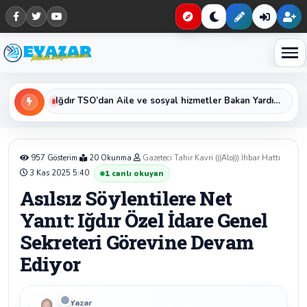
Haberleri keşfet
Iğdır TSO’dan Aile ve sosyal hizmetler Bakan Yardımcısı Sayın Sevim Sayım Madak ‘a Ziyaret
Iğdır Kredi ve Yurtlar Müdürü Erol Bayat’tan Kurban Bayramı Mesajı
957 Gösterim
20 Okunma
Gazeteci Tahir Kavri (((Alo))) İhbar Hattı
3 Kas 2025 5:40
1
canlı okuyan
Asılsız Söylentilere Net
Yanıt: Iğdır Özel İdare Genel
Sekreteri Görevine Devam
Ediyor
Yazar