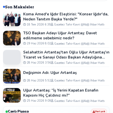
Son Makaleler
Koma Amed'e Iğdır Eleştirisi: "Konser Iğdır'da,
Neden Tanıtım Başka Yerde?"
18 Tem 2026 6:39
Gazeteci Tahir Kavri (((Alo))) İhbar Hattı
TSO Başkan Adayı Uğur Artantaş: Davet
edilmeme sebebimiz nedir?
29 Haz 2026 8:02
Gazeteci Tahir Kavri (((Alo))) İhbar Hattı
Selahattin Artantaş'tan Oğlu Uğur Artantaş'ın
Ticaret ve Sanayi Odası Başkan Adaylığına
Tam Destek: "Yolun ve Bahtın Açık Olsun
28 Haz 2026 3:56
Gazeteci Tahir Kavri (((Alo))) İhbar Hattı
Oğlum"
Değişimin Adı: Uğur Artantaş
28 Haz 2026 5:52
Gazeteci Tahir Kavri (((Alo))) İhbar Hattı
Uğur Artantaş: “İş Yerini Kapatan Esnafın
Kapısını Hiç Çaldınız mı?”
25 Haz 2026 9:09
Gazeteci Tahir Kavri (((Alo))) İhbar Hattı
Canlı Piyasa
Veri yok