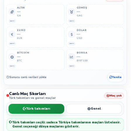
ALTIN
GÜMÜŞ
—
—
GA
GAG
—
—
EURO
DOLAR
—
—
EUR
USD
—
—
BITCOIN
BORSA
—
—
BTC
BIST 100
—
—
Sunucu canlı verileri yükleyemedi.
Yenile
Canlı Maç Skorları
Maç yok
Türk takımları ve genel maçlar
Türk takımları
Genel
Türk takımları seçili: sadece Türkiye takımlarının maçları listelenir.
Genel seçeneği dünya maçlarını gösterir.