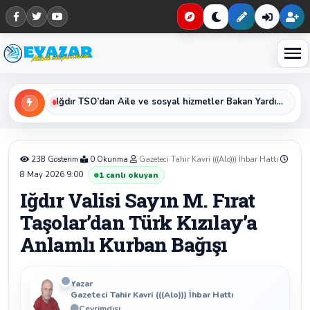
Haberleri keşfet
Iğdır TSO’dan Aile ve sosyal hizmetler Bakan Yardımcısı Sayın Sevim Sayım Madak ‘a Ziyaret
238 Gösterim
0 Okunma
Gazeteci Tahir Kavri (((Alo))) İhbar Hattı
8 May 2026 9:00
1
canlı okuyan
Iğdır Valisi Sayın M. Fırat
Taşolar’dan Türk Kızılay’a
Anlamlı Kurban Bağışı
Yazar
Gazeteci Tahir Kavri (((Alo))) İhbar Hattı
Çevrimdışı