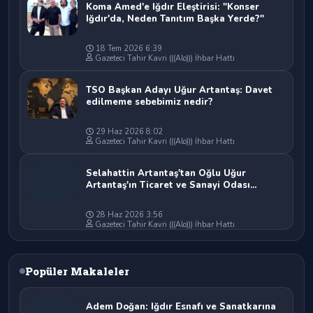
Koma Amed'e Iğdır Eleştirisi: "Konser
Iğdır'da, Neden Tanıtım Başka Yerde?"
18 Tem 2026 6:39
Gazeteci Tahir Kavri (((Alo))) İhbar Hattı
TSO Başkan Adayı Uğur Artantaş: Davet
edilmeme sebebimiz nedir?
29 Haz 2026 8:02
Gazeteci Tahir Kavri (((Alo))) İhbar Hattı
Selahattin Artantaş'tan Oğlu Uğur
Artantaş'ın Ticaret ve Sanayi Odası
Başkan Adaylığına Tam Destek: "Yolun ve
Bahtın Açık Olsun Oğlum"
28 Haz 2026 3:56
Gazeteci Tahir Kavri (((Alo))) İhbar Hattı
Popüler Makaleler
Adem Doğan: Iğdır Esnafı ve Sanatkarına