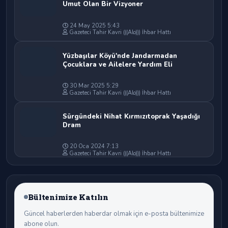
Umut Olan Bir Vizyoner
24 May 2025 5:43
Gazeteci Tahir Kavri (((Alo))) İhbar Hattı
Yüzbaşılar Köyü'nde Jandarmadan
Çocuklara ve Ailelere Yardım Eli
30 Mar 2025 5:29
Gazeteci Tahir Kavri (((Alo))) İhbar Hattı
Sürgündeki Nihat Kırmızıtoprak Yaşadığı
Dram
20 Oca 2024 7:13
Gazeteci Tahir Kavri (((Alo))) İhbar Hattı
Bültenimize Katılın
Güncel haberlerden haberdar olmak için e-posta bültenimize
abone olun.