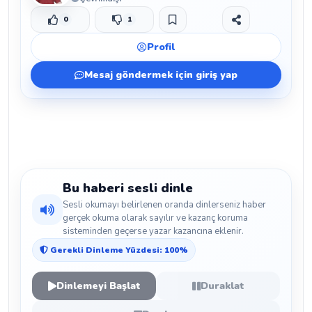
0
1
Beğen
Beğenmeme
Yer İmi
Paylaş
Profil
Mesaj göndermek için giriş yap
Bu haberi sesli dinle
Sesli okumayı belirlenen oranda dinlerseniz haber
gerçek okuma olarak sayılır ve kazanç koruma
sisteminden geçerse yazar kazancına eklenir.
Gerekli Dinleme Yüzdesi: 100%
Dinlemeyi Başlat
Duraklat