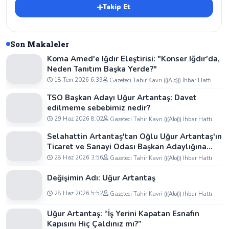
Takip Et
Son Makaleler
Koma Amed'e Iğdır Eleştirisi: "Konser Iğdır'da,
Neden Tanıtım Başka Yerde?"
18 Tem 2026 6:39
Gazeteci Tahir Kavri (((Alo))) İhbar Hattı
TSO Başkan Adayı Uğur Artantaş: Davet
edilmeme sebebimiz nedir?
29 Haz 2026 8:02
Gazeteci Tahir Kavri (((Alo))) İhbar Hattı
Selahattin Artantaş'tan Oğlu Uğur Artantaş'ın
Ticaret ve Sanayi Odası Başkan Adaylığına
Tam Destek: "Yolun ve Bahtın Açık Olsun
28 Haz 2026 3:56
Gazeteci Tahir Kavri (((Alo))) İhbar Hattı
Oğlum"
Değişimin Adı: Uğur Artantaş
28 Haz 2026 5:52
Gazeteci Tahir Kavri (((Alo))) İhbar Hattı
Uğur Artantaş: “İş Yerini Kapatan Esnafın
Kapısını Hiç Çaldınız mı?”