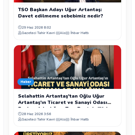
TSO Başkan Adayı Uğur Artantaş:
Davet edilmeme sebebimiz nedir?
29 Haz 2026 8:02
Gazeteci Tahir Kavri (((Alo))) İhbar Hattı
Haber
Selahattin Artantaş'tan Oğlu Uğur
Artantaş'ın Ticaret ve Sanayi Odası
Başkan Adaylığına Tam Destek: "Yolun
28 Haz 2026 3:56
ve Bahtın Açık Olsun Oğlum"
Gazeteci Tahir Kavri (((Alo))) İhbar Hattı