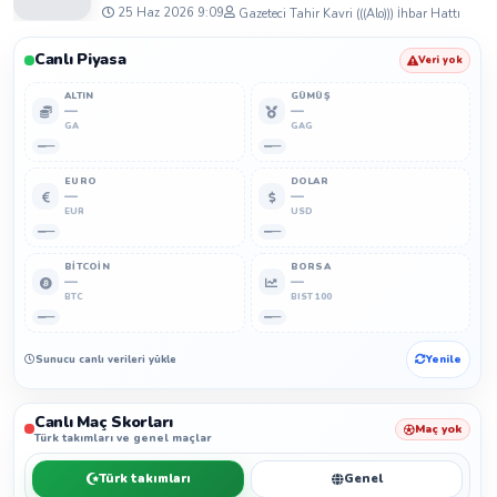
25 Haz 2026 9:09
Gazeteci Tahir Kavri (((Alo))) İhbar Hattı
Canlı Piyasa
Veri yok
ALTIN
GÜMÜŞ
—
—
GA
GAG
—
—
EURO
DOLAR
—
—
EUR
USD
—
—
BITCOIN
BORSA
—
—
BTC
BIST 100
—
—
Sunucu canlı verileri yükleyemedi.
Yenile
Canlı Maç Skorları
Maç yok
Türk takımları ve genel maçlar
Türk takımları
Genel