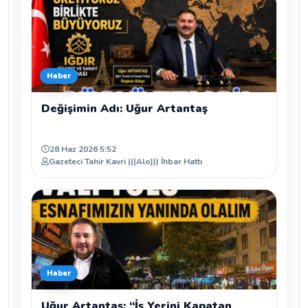
Haber
Değişimin Adı: Uğur Artantaş
28 Haz 2026 5:52
Gazeteci Tahir Kavri (((Alo))) İhbar Hattı
Haber
Uğur Artantaş: “İş Yerini Kapatan