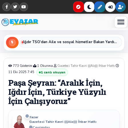
Haberleri keşfet
Iğdır TSO’dan Aile ve sosyal hizmetler Bakan Yardımcısı Sayın Sevim Sayım Madak ‘a Ziyaret
773 Gösterim
1 Okunma
Gazeteci Tahir Kavri (((Alo))) İhbar Hattı
11 Eki 2025 7:45
1
canlı okuyan
Paşa Şeyran: “Aralık İçin,
Iğdır İçin, Türkiye Yüzyılı
İçin Çalışıyoruz”
Yazar
Gazeteci Tahir Kavri (((Alo))) İhbar Hattı
Çevrimdışı