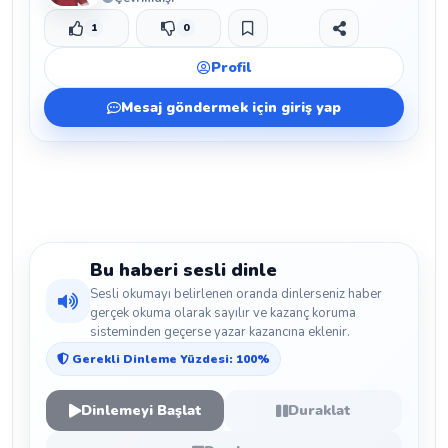
1
0
Beğen
Beğenmeme
Yer İmi
Paylaş
Profil
Mesaj göndermek için giriş yap
Bu haberi sesli dinle
Sesli okumayı belirlenen oranda dinlerseniz haber
gerçek okuma olarak sayılır ve kazanç koruma
sisteminden geçerse yazar kazancına eklenir.
Gerekli Dinleme Yüzdesi: 100%
Dinlemeyi Başlat
Duraklat