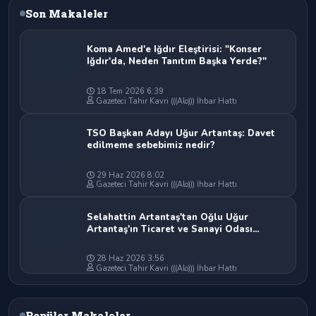
Son Makaleler
Koma Amed'e Iğdır Eleştirisi: "Konser
Iğdır'da, Neden Tanıtım Başka Yerde?"
18 Tem 2026 6:39
Gazeteci Tahir Kavri (((Alo))) İhbar Hattı
TSO Başkan Adayı Uğur Artantaş: Davet
edilmeme sebebimiz nedir?
29 Haz 2026 8:02
Gazeteci Tahir Kavri (((Alo))) İhbar Hattı
Selahattin Artantaş'tan Oğlu Uğur
Artantaş'ın Ticaret ve Sanayi Odası
Başkan Adaylığına Tam Destek: "Yolun ve
Bahtın Açık Olsun Oğlum"
28 Haz 2026 3:56
Gazeteci Tahir Kavri (((Alo))) İhbar Hattı
Popüler Makaleler