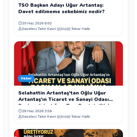
TSO Başkan Adayı Uğur Artantaş:
Davet edilmeme sebebimiz nedir?
29 Haz 2026 8:02
Gazeteci Tahir Kavri (((Alo))) İhbar Hattı
Haber
Selahattin Artantaş'tan Oğlu Uğur
Artantaş'ın Ticaret ve Sanayi Odası
Başkan Adaylığına Tam Destek: "Yolun
28 Haz 2026 3:56
ve Bahtın Açık Olsun Oğlum"
Gazeteci Tahir Kavri (((Alo))) İhbar Hattı