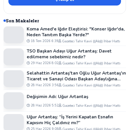
Son Makaleler
Koma Amed'e Iğdır Eleştirisi: "Konser Iğdır'da,
Neden Tanıtım Başka Yerde?"
18 Tem 2026 6:39
Gazeteci Tahir Kavri (((Alo))) İhbar Hattı
TSO Başkan Adayı Uğur Artantaş: Davet
edilmeme sebebimiz nedir?
29 Haz 2026 8:02
Gazeteci Tahir Kavri (((Alo))) İhbar Hattı
Selahattin Artantaş'tan Oğlu Uğur Artantaş'ın
Ticaret ve Sanayi Odası Başkan Adaylığına
Tam Destek: "Yolun ve Bahtın Açık Olsun
28 Haz 2026 3:56
Gazeteci Tahir Kavri (((Alo))) İhbar Hattı
Oğlum"
Değişimin Adı: Uğur Artantaş
28 Haz 2026 5:52
Gazeteci Tahir Kavri (((Alo))) İhbar Hattı
Uğur Artantaş: “İş Yerini Kapatan Esnafın
Kapısını Hiç Çaldınız mı?”
25 Haz 2026 9:09
Gazeteci Tahir Kavri (((Alo))) İhbar Hattı