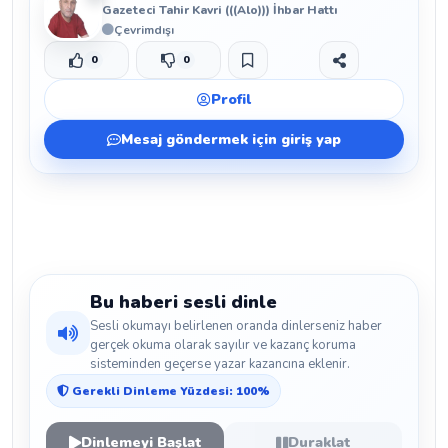
Gazeteci Tahir Kavri (((Alo))) İhbar Hattı
Çevrimdışı
0
0
Beğen
Beğenmeme
Yer İmi
Paylaş
Profil
Mesaj göndermek için giriş yap
Bu haberi sesli dinle
Sesli okumayı belirlenen oranda dinlerseniz haber
gerçek okuma olarak sayılır ve kazanç koruma
sisteminden geçerse yazar kazancına eklenir.
Gerekli Dinleme Yüzdesi: 100%
Dinlemeyi Başlat
Duraklat