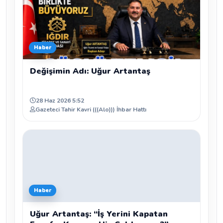
Haber
Değişimin Adı: Uğur Artantaş
28 Haz 2026 5:52
Gazeteci Tahir Kavri (((Alo))) İhbar Hattı
Haber
Uğur Artantaş: “İş Yerini Kapatan