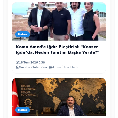
Haber
Koma Amed'e Iğdır Eleştirisi: "Konser
Iğdır'da, Neden Tanıtım Başka Yerde?"
18 Tem 2026 6:39
Gazeteci Tahir Kavri (((Alo))) İhbar Hattı
Haber