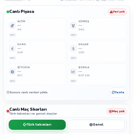
Canlı Piyasa
Veri yok
ALTIN
GÜMÜŞ
—
—
GA
GAG
—
—
EURO
DOLAR
—
—
EUR
USD
—
—
BITCOIN
BORSA
—
—
BTC
BIST 100
—
—
Sunucu canlı verileri yükleyemedi.
Yenile
Canlı Maç Skorları
Maç yok
Türk takımları ve genel maçlar
Türk takımları
Genel