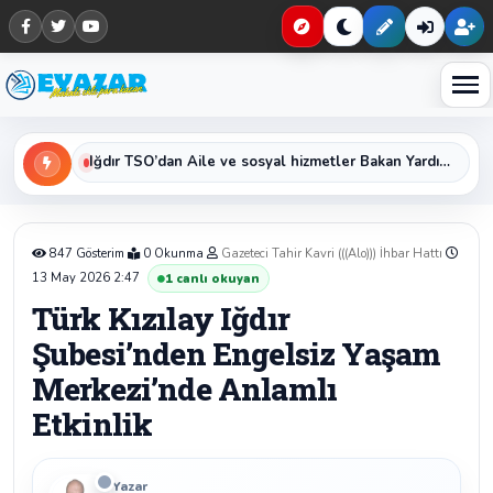
Haberleri keşfet
Iğdır TSO’dan Aile ve sosyal hizmetler Bakan Yardımcısı Sayın Sevim Sayım Madak ‘a Ziyaret
847 Gösterim
0 Okunma
Gazeteci Tahir Kavri (((Alo))) İhbar Hattı
13 May 2026 2:47
1
canlı okuyan
Türk Kızılay Iğdır
Şubesi’nden Engelsiz Yaşam
Merkezi’nde Anlamlı
Etkinlik
Yazar