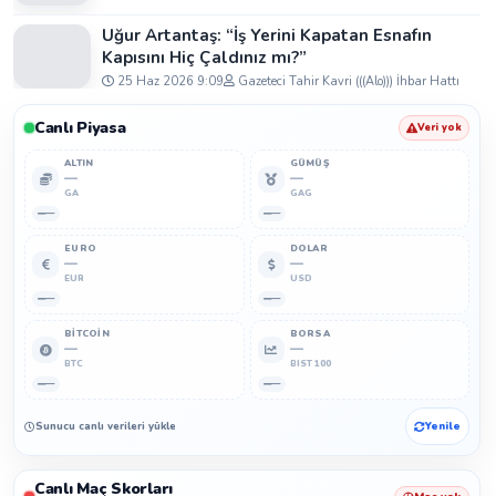
Uğur Artantaş: “İş Yerini Kapatan Esnafın
Kapısını Hiç Çaldınız mı?”
25 Haz 2026 9:09
Gazeteci Tahir Kavri (((Alo))) İhbar Hattı
Canlı Piyasa
Veri yok
ALTIN
GÜMÜŞ
—
—
GA
GAG
—
—
EURO
DOLAR
—
—
EUR
USD
—
—
BITCOIN
BORSA
—
—
BTC
BIST 100
—
—
Sunucu canlı verileri yükleyemedi.
Yenile
Canlı Maç Skorları