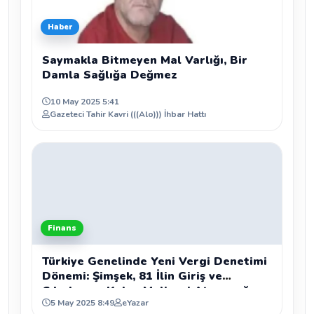
Haber
Saymakla Bitmeyen Mal Varlığı, Bir
Damla Sağlığa Değmez
10 May 2025 5:41
Gazeteci Tahir Kavri (((Alo))) İhbar Hattı
Finans
Türkiye Genelinde Yeni Vergi Denetimi
Dönemi: Şimşek, 81 İlin Giriş ve
Çıkışlarına Kalıcı Maliyeci Atanacağını
5 May 2025 8:49
eYazar
Duyurdu