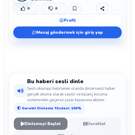
0
0
Beğen
Beğenmeme
Yer İmi
Paylaş
Profil
Mesaj göndermek için giriş yap
Bu haberi sesli dinle
Sesli okumayı belirlenen oranda dinlerseniz haber
gerçek okuma olarak sayılır ve kazanç koruma
sisteminden geçerse yazar kazancına eklenir.
Gerekli Dinleme Yüzdesi: 100%
Dinlemeyi Başlat
Duraklat