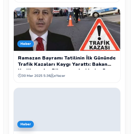
Haber
Ramazan Bayramı Tatilinin İlk Gününde
Trafik Kazaları Kaygı Yarattı: Bakan
Yerlikaya Acı Bilançoyu Açıkladı - 5
30 Mar 2025 5:36
eYazar
Ölü, 1219 Yaralı
Haber