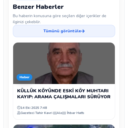
Benzer Haberler
Bu haberin konusuna göre seçilen diğer içerikler de
ilginizi çekebilir.
Tümünü görüntüle
Haber
KÜLLÜK KÖYÜNDE ESKİ KÖY MUHTARI
KAYIP: ARAMA ÇALIŞMALARI SÜRÜYOR
14 Eki 2025 7:48
Gazeteci Tahir Kavri (((Alo))) İhbar Hattı