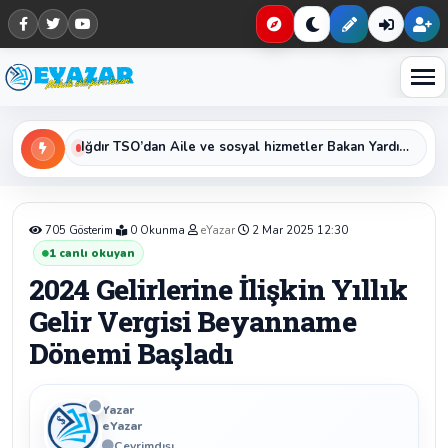
Haberleri keşfet
Iğdır Kredi ve Yurtlar Müdürü Erol Bayat’tan Kurban Bayramı Mesajı
Iğdır TSO’dan Aile ve sosyal hizmetler Bakan Yardımcısı Sayın Sevim Sayım Madak ‘a Ziyaret
705 Gösterim
0 Okunma
eYazar
2 Mar 2025 12:30
1
canlı okuyan
2024 Gelirlerine İlişkin Yıllık
Gelir Vergisi Beyanname
Dönemi Başladı
Yazar
eYazar
Çevrimdışı