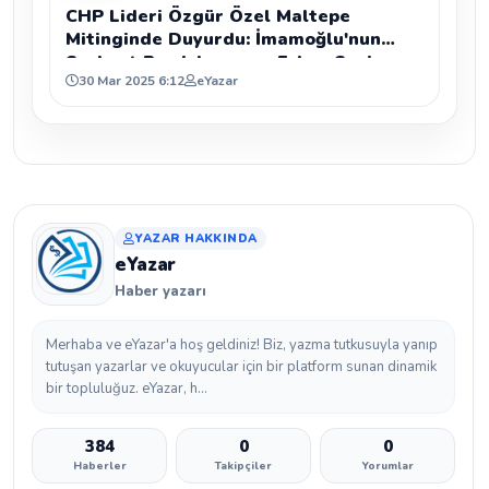
CHP Lideri Özgür Özel Maltepe
Mitinginde Duyurdu: İmamoğlu'nun
Serbest Bırakılması ve Erken Seçim
30 Mar 2025 6:12
eYazar
İçin İmza Kampanyası Başlatılıyor
YAZAR HAKKINDA
eYazar
Haber yazarı
Merhaba ve eYazar'a hoş geldiniz! Biz, yazma tutkusuyla yanıp
tutuşan yazarlar ve okuyucular için bir platform sunan dinamik
bir topluluğuz. eYazar, h...
384
0
0
Haberler
Takipçiler
Yorumlar