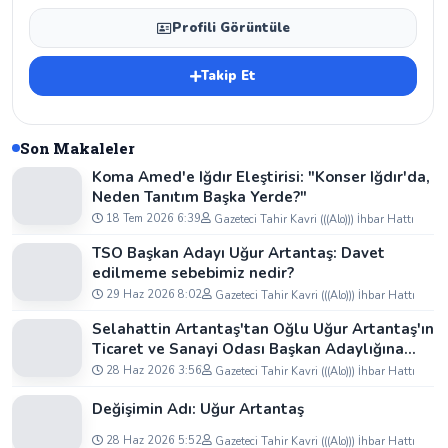
Profili Görüntüle
Takip Et
Son Makaleler
Koma Amed'e Iğdır Eleştirisi: "Konser Iğdır'da,
Neden Tanıtım Başka Yerde?"
18 Tem 2026 6:39
Gazeteci Tahir Kavri (((Alo))) İhbar Hattı
TSO Başkan Adayı Uğur Artantaş: Davet
edilmeme sebebimiz nedir?
29 Haz 2026 8:02
Gazeteci Tahir Kavri (((Alo))) İhbar Hattı
Selahattin Artantaş'tan Oğlu Uğur Artantaş'ın
Ticaret ve Sanayi Odası Başkan Adaylığına
Tam Destek: "Yolun ve Bahtın Açık Olsun
28 Haz 2026 3:56
Gazeteci Tahir Kavri (((Alo))) İhbar Hattı
Oğlum"
Değişimin Adı: Uğur Artantaş
28 Haz 2026 5:52
Gazeteci Tahir Kavri (((Alo))) İhbar Hattı