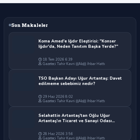
Son Makaleler
Koma Amed'e Iğdır Eleştirisi: "Konser
Iğdır'da, Neden Tanıtım Başka Yerde?"
18 Tem 2026 6:39
Gazeteci Tahir Kavri (((Alo))) İhbar Hattı
TSO Başkan Adayı Uğur Artantaş: Davet
edilmeme sebebimiz nedir?
29 Haz 2026 8:02
Gazeteci Tahir Kavri (((Alo))) İhbar Hattı
Selahattin Artantaş'tan Oğlu Uğur
Artantaş'ın Ticaret ve Sanayi Odası
Başkan Adaylığına Tam Destek: "Yolun ve
Bahtın Açık Olsun Oğlum"
28 Haz 2026 3:56
Gazeteci Tahir Kavri (((Alo))) İhbar Hattı