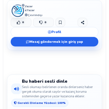
Yazar
eYazar
Çevrimdışı
0
0
Beğen
Beğenmeme
Yer İmi
Paylaş
Profil
Mesaj göndermek için giriş yap
Bu haberi sesli dinle
Sesli okumayı belirlenen oranda dinlerseniz haber
gerçek okuma olarak sayılır ve kazanç koruma
sisteminden geçerse yazar kazancına eklenir.
Gerekli Dinleme Yüzdesi: 100%