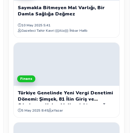
Saymakla Bitmeyen Mal Varlığı, Bir
Damla Sağlığa Değmez
10 May 2025 5:41
Gazeteci Tahir Kavri (((Alo))) İhbar Hattı
Finans
Türkiye Genelinde Yeni Vergi Denetimi
Dönemi: Şimşek, 81 İlin Giriş ve
Çıkışlarına Kalıcı Maliyeci Atanacağını
5 May 2025 8:49
eYazar
Duyurdu