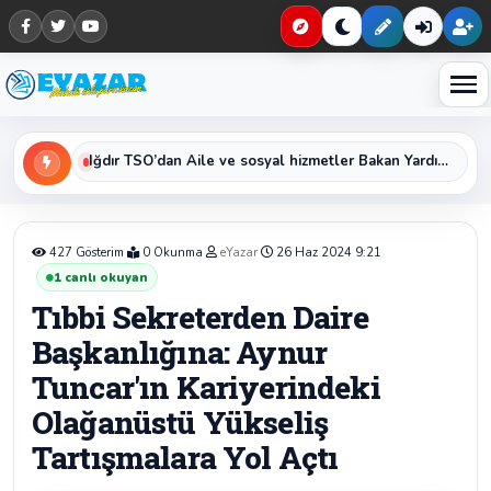
Haberleri keşfet
Iğdır Kredi ve Yurtlar Müdürü Erol Bayat’tan Kurban Bayramı Mesajı
427 Gösterim
0 Okunma
eYazar
26 Haz 2024 9:21
1
canlı okuyan
Tıbbi Sekreterden Daire
Başkanlığına: Aynur
Tuncar'ın Kariyerindeki
Olağanüstü Yükseliş
Tartışmalara Yol Açtı