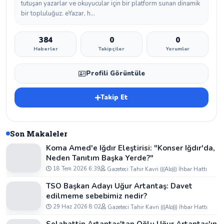
tutuşan yazarlar ve okuyucular için bir platform sunan dinamik
bir topluluğuz. eYazar, h...
384
0
0
Haberler
Takipçiler
Yorumlar
Profili Görüntüle
Takip Et
Son Makaleler
Koma Amed'e Iğdır Eleştirisi: "Konser Iğdır'da,
Neden Tanıtım Başka Yerde?"
18 Tem 2026 6:39
Gazeteci Tahir Kavri (((Alo))) İhbar Hattı
TSO Başkan Adayı Uğur Artantaş: Davet
edilmeme sebebimiz nedir?
29 Haz 2026 8:02
Gazeteci Tahir Kavri (((Alo))) İhbar Hattı