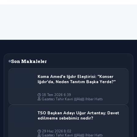
Son Makaleler
Koma Amed'e Iğdır Eleştirisi: "Konser
Iğdır'da, Neden Tanıtım Başka Yerde?"
18 Tem 2026 6:39
Gazeteci Tahir Kavri (((Alo))) İhbar Hattı
TSO Başkan Adayı Uğur Artantaş: Davet
edilmeme sebebimiz nedir?
29 Haz 2026 8:02
Gazeteci Tahir Kavri (((Alo))) İhbar Hattı