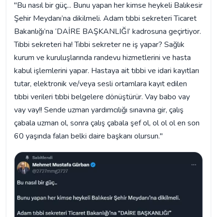
"Bu nasıl bir güç... Bunu yapan her kimse heykeli Balıkesir
Şehir Meydanı’na dikilmeli. Adam tıbbi sekreteri Ticaret
Bakanlığı’na ‘DAİRE BAŞKANLIĞI’ kadrosuna geçirtiyor.
Tıbbi sekreteri ha! Tıbbi sekreter ne iş yapar? Sağlık
kurum ve kuruluşlarında randevu hizmetlerini ve hasta
kabul işlemlerini yapar. Hastaya ait tıbbi ve idari kayıtları
tutar, elektronik ve/veya sesli ortamlara kayıt edilen
tıbbi verileri tıbbi belgelere dönüştürür. Vay babo vay
vay vay!! Sende uzman yardımcılığı sınavına gir, çalış
çabala uzman ol, sonra çalış çabala şef ol, ol ol ol en son
60 yaşında falan belki daire başkanı olursun."