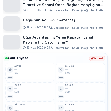
Selahattin Artantaş'tan Oğlu Uğur Artantaş'ın
Ticaret ve Sanayi Odası Başkan Adaylığına
Tam Destek: "Yolun ve Bahtın Açık Olsun
28 Haz 2026 3:56
Gazeteci Tahir Kavri (((Alo))) İhbar Hattı
Oğlum"
Değişimin Adı: Uğur Artantaş
28 Haz 2026 5:52
Gazeteci Tahir Kavri (((Alo))) İhbar Hattı
Uğur Artantaş: “İş Yerini Kapatan Esnafın
Kapısını Hiç Çaldınız mı?”
25 Haz 2026 9:09
Gazeteci Tahir Kavri (((Alo))) İhbar Hattı
Canlı Piyasa
Veri yok
ALTIN
GÜMÜŞ
—
—
GA
GAG
—
—
EURO
DOLAR
—
—
EUR
USD
—
—
BITCOIN
BORSA
—
—