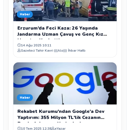
Haber
Erzurum’da Feci Kaza: 26 Yaşında
Jandarma Uzman Çavuş ve Genç Kız
Hayatını Kaybetti
14 Ağu 2025 10:11
Gazeteci Tahir Kavri (((Alo))) İhbar Hattı
Haber
Rekabet Kurumu'ndan Google'a Dev
Yaptırım: 355 Milyon TL'lik Cezanın
Perde Arkası ve Nedenleri
10 Tem 2025 12:38
eYazar