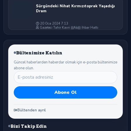
Sürgündeki Nihat Kırmızıtoprak Yaşadığı
Dram
20 Oca 2024 7:13
Gazeteci Tahir Kavri (((Alo))) İhbar Hattı
Bültenimize Katılın
Güncel haberlerden haberdar olmak için e-posta bültenimize
abone olun.
Bültenden ayrıl
Bizi Takip Edin